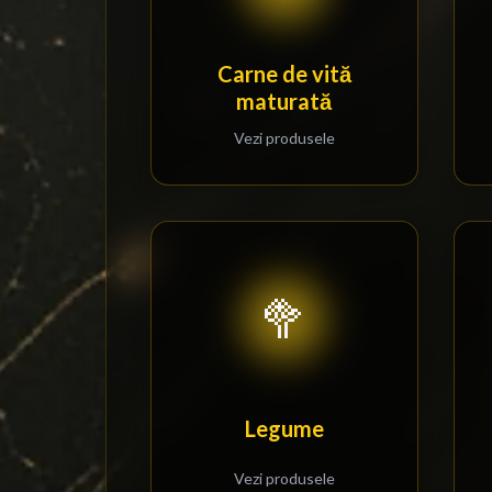
Carne de vită
maturată
Vezi produsele
🥦
Legume
Vezi produsele