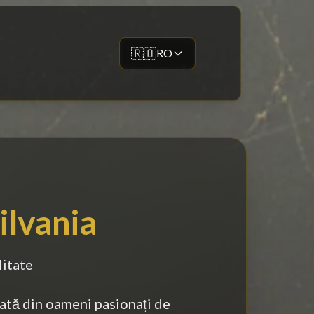
🇷🇴
RO
ilvania
litate
tă din oameni pasionați de