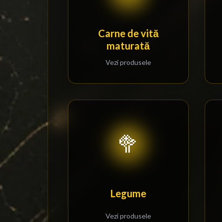
Carne de vită
maturată
Vezi produsele
🥦
Legume
Vezi produsele