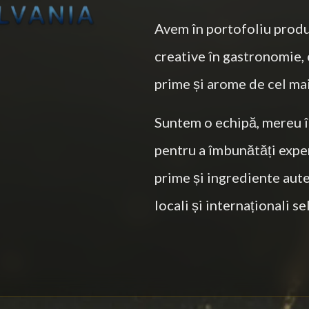
Avem în portofoliu produ
creative în gastronomie, 
prime și arome de cel mai 
Suntem o echipă, mereu î
pentru a îmbunătăți exper
prime și ingrediente aute
locali și internaționali sel