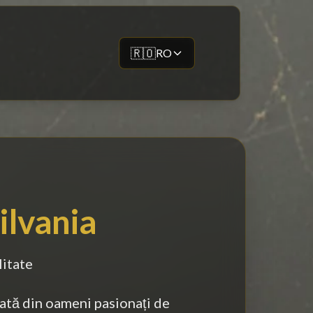
🇷🇴
RO
ilvania
litate
tă din oameni pasionați de